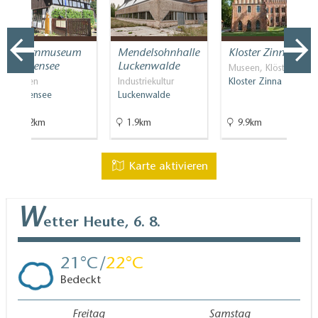
Bauernmuseum
Mendelsohnhalle
Kloster Zinna
Blankensee
Luckenwalde
Museen, Klöster
Museen
Industriekultur
Kloster Zinna
Blankensee
Luckenwalde
17.2km
1.9km
9.9km
Karte aktivieren
W
etter
Heute, 6. 8.
21
22
Bedeckt
Freitag
Samstag