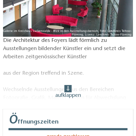
Galerie im Kreishaus Luckenwalde - Blick in den Ausstellungsbereich, Foto: Landkreis Teltow-
Fläming, Lizenz: Landkreis Teltow-Fläming
Die Architektur des Foyers lädt förmlich zu
Ausstellungen bildender Künstler ein und setzt die
Arbeiten zeitgenössischer Künstler
aus der Region treffend in Szene.
Wechselnde Ausstellungen aus den Bereichen
aufklappen
Fotografie, Grafik, Malerei sorgen für Abwechslung
an den weißen Wänden.
Ö
ffnungszeiten
Es finden Vernissagen und auch Führungen statt.