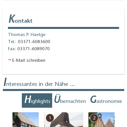
K
ontakt
Thomas P. Haetge
Tel.:
03371-6083600
Fax:
03371-6089070
E-Mail schreiben
I
nteressantes in der Nähe ...
H
Ü
G
ighlights
bernachten
astronomie
7
1
2