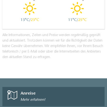
13
23
11
25
Alle Informationen, Zeiten und Preise werden regelmäßig geprüft
und aktualisiert. Trotzdem können wir für die Richtigkeit der Daten
keine Gewähr übernehmen. Wir empfehlen Ihnen, vor Ihrem Besuch
telefonisch / per E-Mail oder über die Internetseiten des Anbieters
den aktuellen Stand zu erfragen.
Anreise
Mehr erfahren!