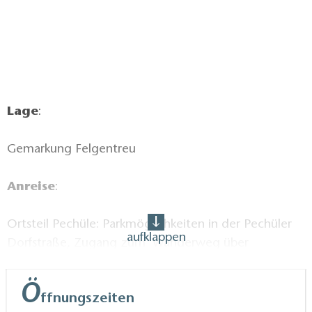
Lage
:
Gemarkung Felgentreu
Anreise
:
Ortsteil Pechüle: Parkmöglichkeiten in der Pechüler
aufklappen
Dorfstraße, Zugang zum Wanderweg über
Zingelstraße
Ö
ffnungszeiten
Ortsteil Felgentreu: Parkmöglichkeiten und Zugang