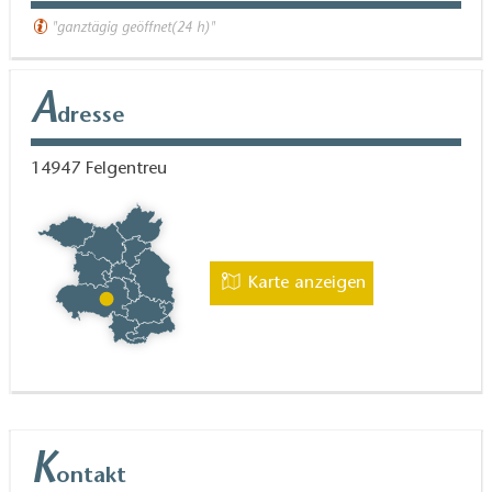
zum Wanderweg an der Zinnaer Straße
"ganztägig geöffnet(24 h)"
A
dresse
14947
Felgentreu
Karte anzeigen
K
ontakt