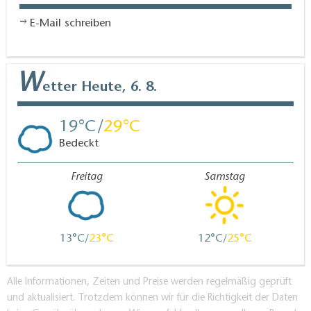
E-Mail schreiben
W
etter
Heute, 6. 8.
19
29
Bedeckt
Freitag
Samstag
13
23
12
25
Alle Informationen, Zeiten und Preise werden regelmäßig geprüft
und aktualisiert. Trotzdem können wir für die Richtigkeit der Daten