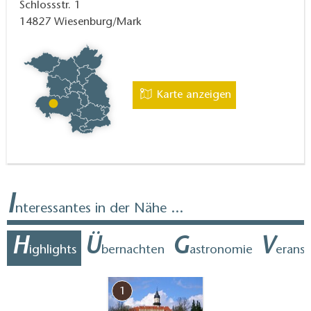
Schlossstr. 1
14827
Wiesenburg/Mark
Karte anzeigen
I
nteressantes in der Nähe ...
H
Ü
G
V
ighlights
bernachten
astronomie
erans
1