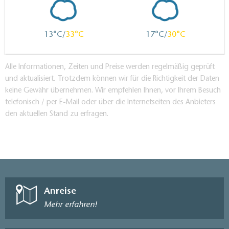
13
33
17
30
Alle Informationen, Zeiten und Preise werden regelmäßig geprüft
und aktualisiert. Trotzdem können wir für die Richtigkeit der Daten
keine Gewähr übernehmen. Wir empfehlen Ihnen, vor Ihrem Besuch
telefonisch / per E-Mail oder über die Internetseiten des Anbieters
den aktuellen Stand zu erfragen.
Anreise
Mehr erfahren!