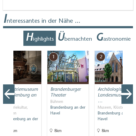
I
nteressantes in der Nähe ...
H
Ü
G
ighlights
bernachten
astronomie
7
1
2
Industriemuseum
Brandenburger
Archäologisches
Brandenburg an
Theater
Landesmuseum
der…
…
Bühnen
Industriekultur,
Brandenburg an der
Museen, Klöster
Museen
Havel
Brandenburg an der
Brandenburg an der
Havel
Havel
9.6km
8km
8km