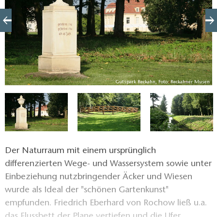
en
Gutspark Reckahn, Foto: Reckahner Musen
Der Naturraum mit einem ursprünglich
differenzierten Wege- und Wassersystem sowie unter
Einbeziehung nutzbringender Äcker und Wiesen
wurde als Ideal der "schönen Gartenkunst"
empfunden. Friedrich Eberhard von Rochow ließ u.a.
das Flussbett der Plane vertiefen und die Ufer