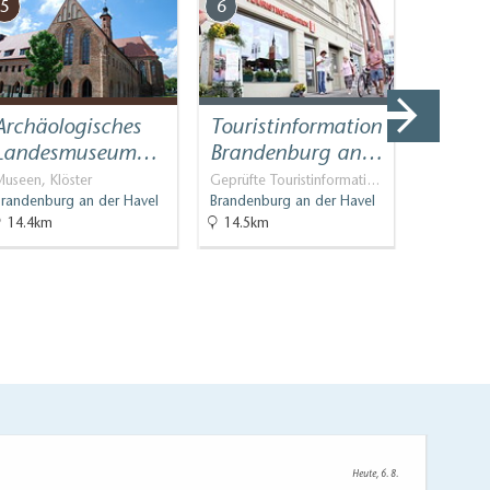
5
6
7
Archäologisches
Touristinformation
Dom St
Landesmuseum…
Brandenburg an…
Paul 
useen, Klöster
Geprüfte Touristinformati…
Kirchen, 
Brandenburg an der Havel
Brandenburg an der Havel
Brandenbu
14.4km
14.5km
14.5km
Heute, 6. 8.