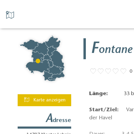
F
ontane
0
Länge:
33 bzw
Karte anzeigen
Start/Ziel:
Varia
A
der Havel
dresse