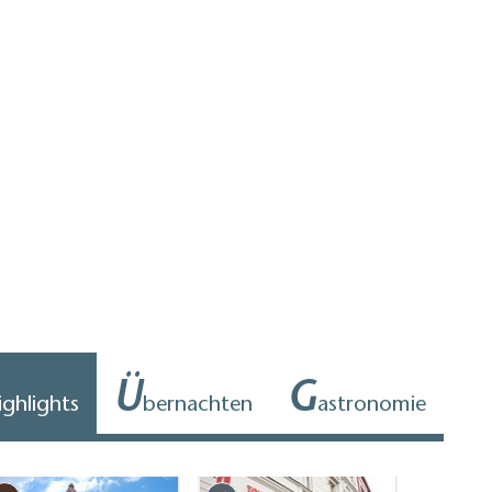
Ü
G
ighlights
bernachten
astronomie