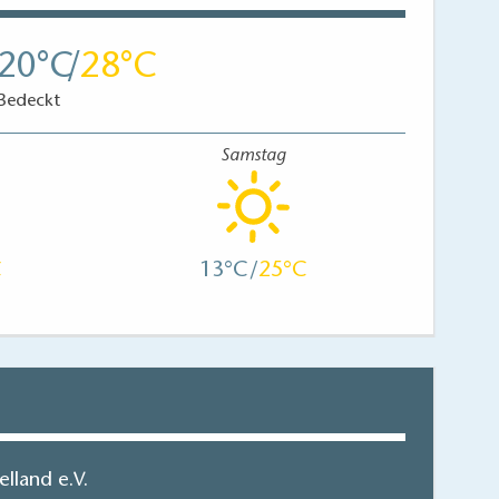
20
28
Bedeckt
Samstag
13
25
lland e.V.