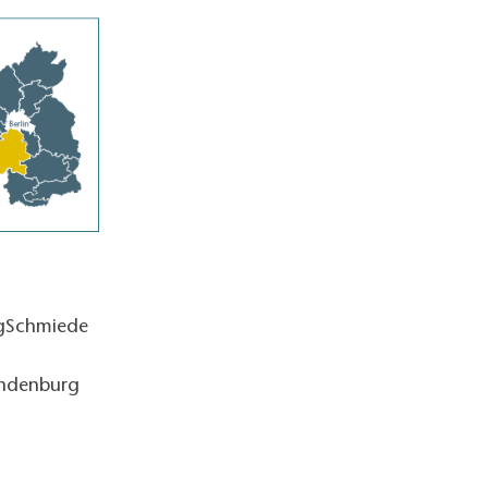
ngSchmiede
andenburg