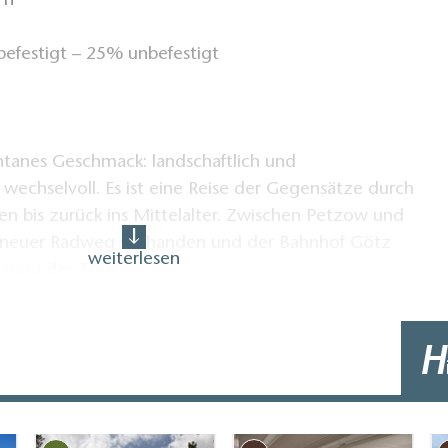
 h
estigt – 25% unbefestigt
ntanes Geschmack: landschaftlich und
h wechselvoll. Es ist eine Reise der Gegensätze durch
n bis zurück ins Mittelalter. Zwischen Petzow und
in neuer Radweg vorhanden und der Bahnhof Götz
weiterlesen
rzung der Tour.
H
ie Fontane-Radroute – Variante 2:
rwegs durch Kloster Lehnin