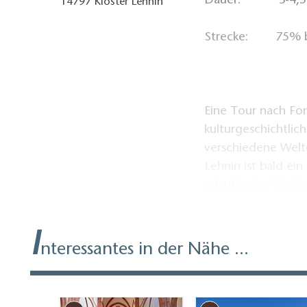
Dauer: 3-4,5
14797
Kloster Lehnin
Strecke: 75% bef
Eine Tour nach Fo
kulturgeschichtlic
verschiedene Welte
Lehnin ist bald e
erlaubt eine Verkü
I
nteressantes in der Nähe ...
Entdecken Sie d
Genussvoll unte