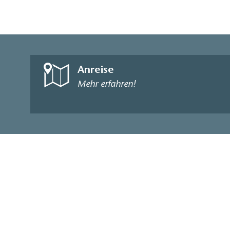
ÖPNV ab Bahnhof 
(www.vbb.de)
Anreise
Mehr erfahren!