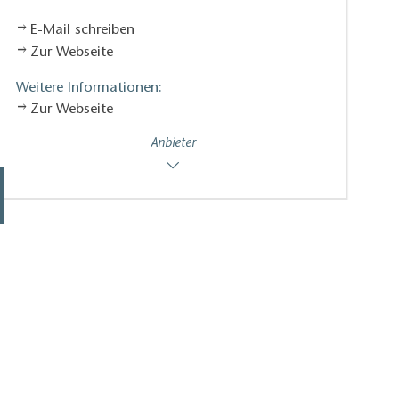
E-Mail schreiben
Zur Webseite
Weitere Informationen:
Zur Webseite
Anbieter
Kunstgut Krahne, Foto: Lutz Raschke, Li