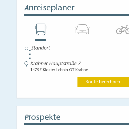
nreiseplaner
A
⋮
Krahner Hauptstraße 7
14797 Kloster Lehnin OT Krahne
Route berechnen
rospekte
P