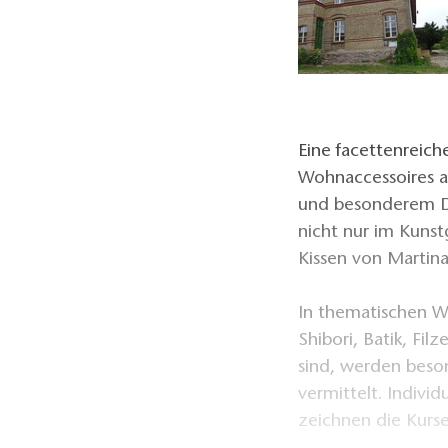
Eine facettenreich
Wohnaccessoires a
und besonderem Des
nicht nur im Kuns
Kissen von Martina
In thematischen W
Shibori, Batik, Fi
sind, werden beso
vermittelt. Indiv
zeichnen die Kurse