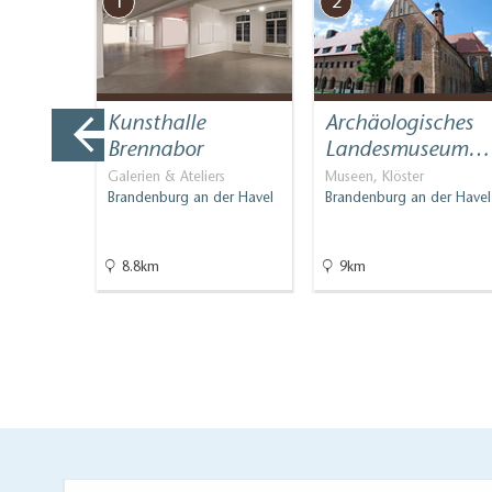
1
2
Bequeme Anreise mit den öffentlichen Verkeh
Es stehen ausreichend Sitzplätze zur Verfügu
Handläufe an allen Treppen
useum
Kunsthalle
Archäologisches
g an
Brennabor
Landesmuseum…
Galerien & Ateliers
Museen, Klöster
Brandenburg an der Havel
Brandenburg an der Havel
Museen
der Havel
8.8km
9km