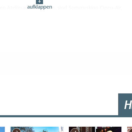
aufklappen
n Atelierausstellungen, sind Sommerkino Open-Air,
e oder das Kräuterfest
des Kunstgutes zu finden.
eiben möchte, für den stehen zwei liebevoll sanierte
zu Verfügung.
g (in Meter, ca.): 30
H
ag (innen und/oder außen)