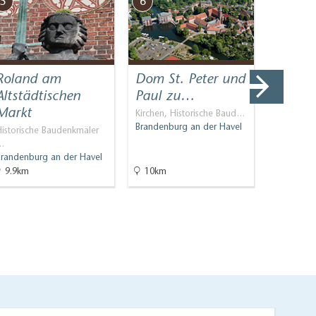
5
6
7
Roland am
Dom St. Peter und
Indust
Altstädtischen
Paul zu…
Brand
Markt
der…
Kirchen, Historische Baud…
Brandenburg an der Havel
Historische Baudenkmäler
Industriek
…
Brandenbu
Brandenburg an der Havel
9.9km
10km
12.2km