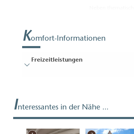
Neben thematische
Lesungen, Konzert
K
im Kulturkalender 
omfort-Informationen
Wer gern länger bl
Ferienwohnungen 
Freizeitleistungen
Besucherparkplätze
Entfernung der Besucherparkplätze zum Eingan
Bodenbelag
I
Zum Teil eingeschränkt begehbarer Bodenbel
nteressantes in der Nähe ...
Gäste-WC
Gäste-WC ist ohne Treppen erreichbar
Weitere Angaben