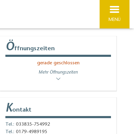
MENÜ
Ö
ffnungszeiten
gerade geschlossen
Mehr Öffnungszeiten
K
ontakt
Tel.:
033835-754992
Tel.:
0179-4989195