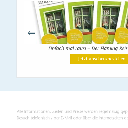
g
Einfach mal raus! – Der Fläming Rei
Jetzt ansehen/bestellen
Alle Informationen, Zeiten und Preise werden regelmäßig gepr
Besuch telefonisch / per E-Mail oder über die Internetseiten d