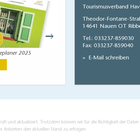
Tourismusverband Have
Theodor-Fontane-Stra
14641 Nauen OT Ribb
Tel.:
033237-859030
Fax: 033237-859040
seplaner 2025
Reisekart
E-Mail schreiben
Jetzt anse
üft und aktualisiert. Trotzdem können wir für die Richtigkeit der Dat
es Anbieters den aktuellen Stand zu erfragen.