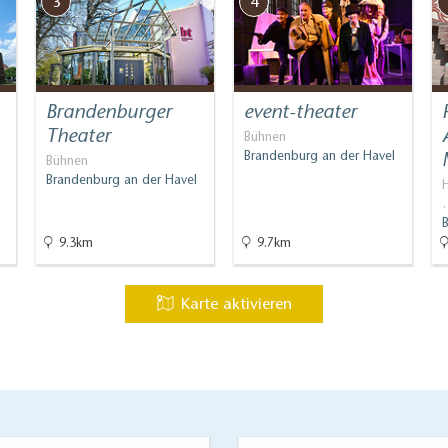
3
4
rsmitteln möglich
ng
Brandenburger
event-theater
Theater
Bühnen
Brandenburg an der Havel
Bühnen
Brandenburg an der Havel
9.3km
9.7km
Karte aktivieren