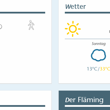
etter
W
Sonntag
13
33
er Fläming
D