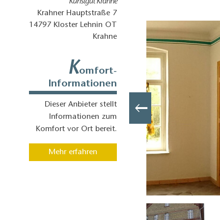
Kunstgut Krahne
Krahner Hauptstraße 7
14797
Kloster Lehnin OT
Krahne
K
omfort-
Informationen
Dieser Anbieter stellt
Informationen zum
Komfort vor Ort bereit.
Mehr erfahren
Terrasse, Foto: Lutz Raschke, Lizenz: Lutz Raschke