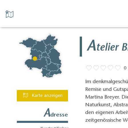
A
telier 
0
Im denkmalgeschüt
Remise und Gutspar
Karte anzeigen
Martina Breyer. Di
Naturkunst, Abstrak
A
den eigenen Arbei
dresse
zeitgenössische We