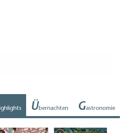
Ü
G
ighlights
bernachten
astronomie