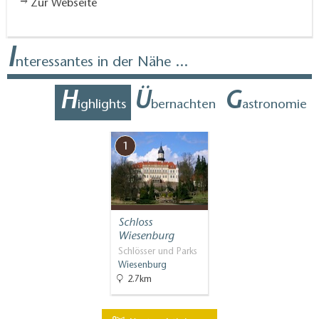
Zur Webseite
I
nteressantes in der Nähe ...
H
Ü
G
ighlights
bernachten
astronomie
1
Schloss
Wiesenburg
Schlösser und Parks
Wiesenburg
2.7km