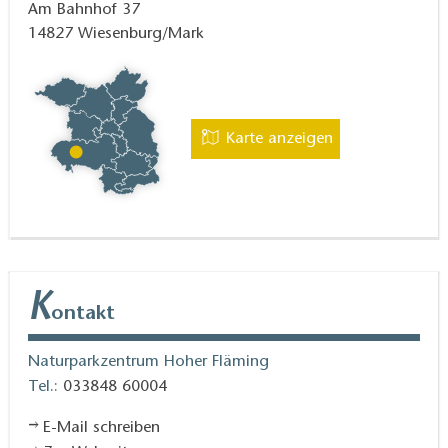
Am Bahnhof 37
14827
Wiesenburg/Mark
Karten / Literatur:
Topografische Freizeitkarte
Naturpark Hoher Fläming, 1:50.000, ISBN 978-3-
7490-4073-5 (Ausgabe 2017)
Karte anzeigen
K
ontakt
Naturparkzentrum Hoher Fläming
Tel.:
033848 60004
E-Mail schreiben