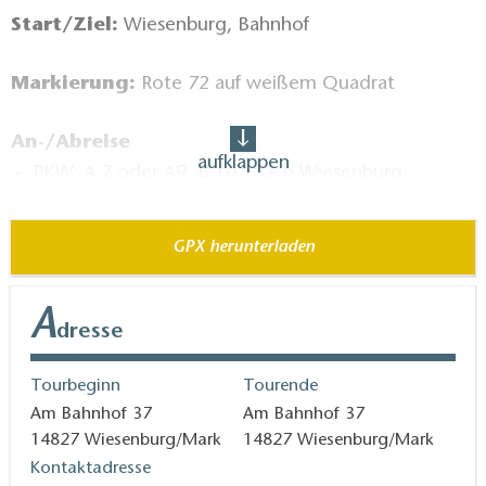
Start/Ziel:
Wiesenburg, Bahnhof
Markierung:
Rote 72 auf weißem Quadrat
An-/Abreise
aufklappen
PKW: A 2 oder A9, B 107 nach Wiesenburg
Bahnhof, Parken: am Bahnhof
ÖPNV: RE 7 nach Wiesenburg/Mark
GPX herunterladen
Sehenswertes:
A
dresse
Schloss und Park Wiesenburg
Historischer Dorfkern und Kirche Wiesenburg
Tourbeginn
Tourende
Kerzenfabrik Reetzerhütten
Am Bahnhof 37
Am Bahnhof 37
14827
Wiesenburg/Mark
14827
Wiesenburg/Mark
Buchenwälder um die "Alte Hölle"
Kontaktadresse
Wildschweingatter an der "Alten Hölle"