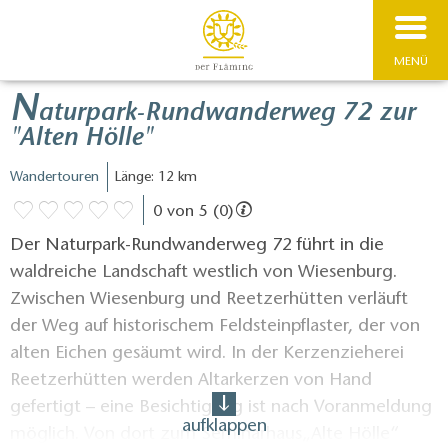
MENÜ
N
aturpark-Rundwanderweg 72 zur
"Alten Hölle"
Wandertouren
Länge: 12 km
0 von 5 (0)
Der Naturpark-Rundwanderweg 72 führt in die
waldreiche Landschaft westlich von Wiesenburg.
Zwischen Wiesenburg und Reetzerhütten verläuft
der Weg auf historischem Feldsteinpflaster, der von
alten Eichen gesäumt wird. In der Kerzenzieherei
Reetzerhütten werden Altarkerzen von Hand
gefertigt – eine Besichtigung ist nach Voranmeldung
aufklappen
möglich. Von dort zum Seminarhaus„Alte Hölle“