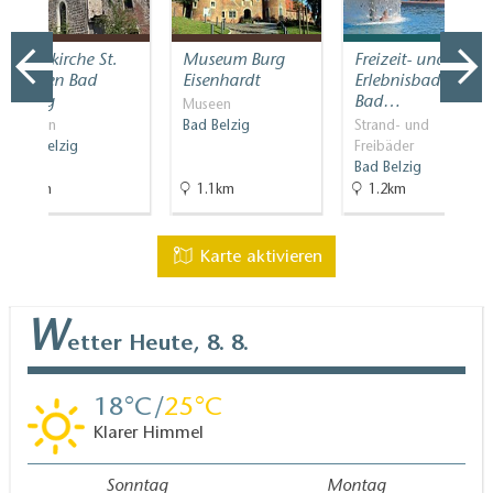
Stadtkirche St.
Museum Burg
Freizeit- und
Marien Bad
Eisenhardt
Erlebnisbad
Belzig
Bad…
Museen
Kirchen
Bad Belzig
Strand- und
Bad Belzig
Freibäder
Bad Belzig
1km
1.1km
1.2km
Karte aktivieren
W
etter
Heute, 8. 8.
18
25
Klarer Himmel
Sonntag
Montag