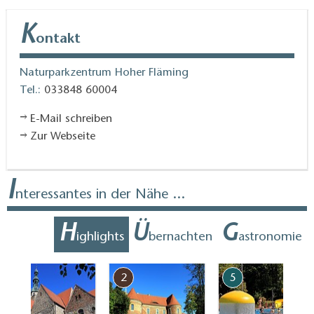
Kuhlowitz, Lüsse, Baitz und Schwanebeck
K
ontakt
Karten / Literatur:
Topografische Freizeitkarte
Naturpark Hoher Fläming, 1:50.000, ISBN 978-3-
Naturparkzentrum Hoher Fläming
Tel.:
033848 60004
7490-4073-5 (Ausgabe 2017)
E-Mail schreiben
Zur Webseite
I
nteressantes in der Nähe ...
H
Ü
G
ighlights
bernachten
astronomie
4
2
5