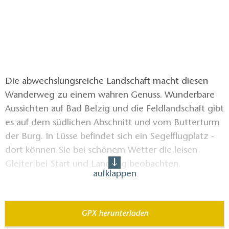
Die abwechslungsreiche Landschaft macht diesen
Wanderweg zu einem wahren Genuss. Wunderbare
Aussichten auf Bad Belzig und die Feldlandschaft gibt
es auf dem südlichen Abschnitt und vom Butterturm
der Burg. In Lüsse befindet sich ein Segelflugplatz -
dort können Sie bei schönem Wetter die leisen
Gleiter bei Start und Landung beobachten.
aufklappen
Zahlreiche klare Bäche säumen den nördlichen
Wegabschnitt. In der historischen Altstadt von Bad
GPX herunterladen
Belzig gibt es Restaurants und Cafés. In der