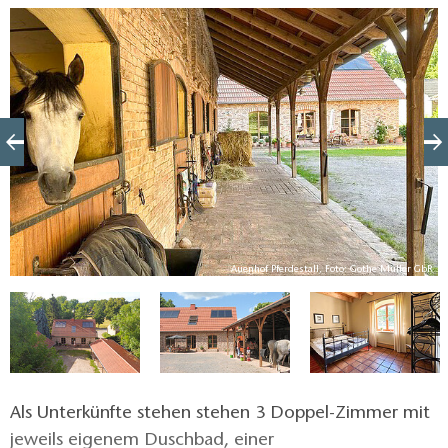
oder für Distanzreiter, die gezieltes Streckentraining
in neuer Umgebung planen.
bR
Auenhof Pferdestall, Foto: Gothe Müller GbR
Als Unterkünfte stehen stehen 3 Doppel-Zimmer mit
jeweils eigenem Duschbad, einer