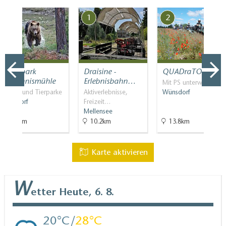
7
1
2
Wildpark
Draisine -
QUADraTOUR
Johannismühle
Erlebnisbahn…
Mit PS unterwegs
Zoos und Tierparke
Aktiverlebnisse,
Wünsdorf
Klasdorf
Freizeit…
Mellensee
25km
10.2km
13.8km
Karte aktivieren
W
etter
Heute, 6. 8.
20
28