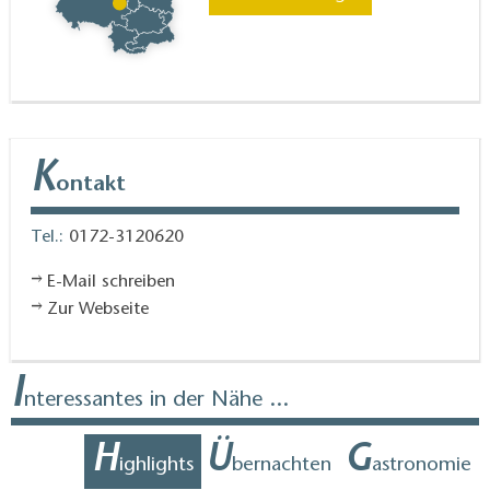
K
ontakt
Tel.:
0172-3120620
E-Mail schreiben
Zur Webseite
I
nteressantes in der Nähe ...
H
Ü
G
ighlights
bernachten
astronomie