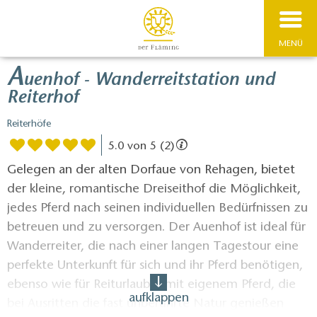
MENÜ
A
uenhof - Wanderreitstation und
Reiterhof
Reiterhöfe
5.0 von 5 (2)
Gelegen an der alten Dorfaue von Rehagen, bietet
der kleine, romantische Dreiseithof die Möglichkeit,
jedes Pferd nach seinen individuellen Bedürfnissen zu
betreuen und zu versorgen. Der Auenhof ist ideal für
Wanderreiter, die nach einer langen Tagestour eine
perfekte Unterkunft für sich und ihr Pferd benötigen,
ebenso wie für Reiturlauber mit eigenem Pferd, die
aufklappen
bei Ausritten die fast unberührte Natur genießen