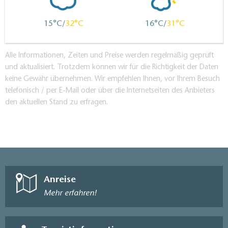
15
32
16
31
Alle Informationen, Zeiten und Preise werden regelmäßig geprüft
und aktualisiert. Trotzdem können wir für die Richtigkeit der Daten
keine Gewähr übernehmen. Wir empfehlen Ihnen, vor Ihrem Besuch
telefonisch / per E-Mail oder über die Internetseiten des Anbieters
den aktuellen Stand zu erfragen.
Anreise
Mehr erfahren!