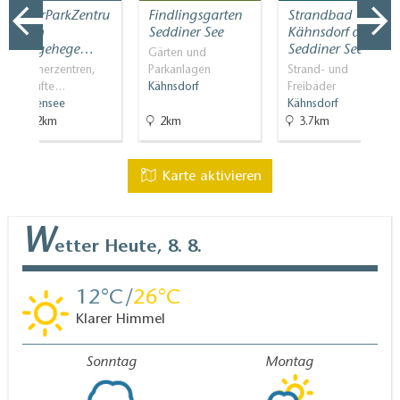
NaturParkZentru
Findlingsgarten
Strandbad
m am
Seddiner See
Kähnsdorf am
Wildgehege…
Seddiner See
Gärten und
Besucherzentren,
Parkanlagen
Strand- und
Geprüfte…
Kähnsdorf
Freibäder
Blankensee
Kähnsdorf
14.2km
2km
3.7km
Karte aktivieren
W
etter
Heute, 8. 8.
12
26
Klarer Himmel
Sonntag
Montag