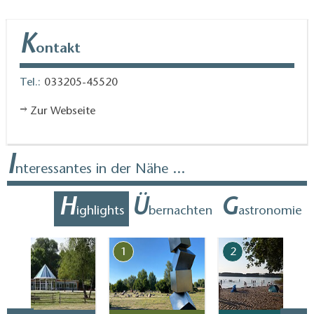
K
ontakt
Tel.:
033205-45520
Zur Webseite
I
nteressantes in der Nähe ...
H
Ü
G
ighlights
bernachten
astronomie
7
1
2