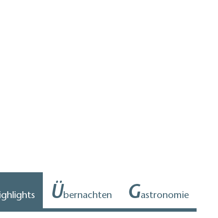
Ü
G
ighlights
bernachten
astronomie