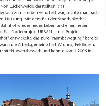
Bahn und der Bahnhof eine wichtige Bedeutung in
 von Luckenwalde darstellten, das
edoch zum sterben verurteilt war, suchte man nach
n Nutzung. Mit dem Bau der Stadtbibliothek
Bahnhof wieder neues Leben und einen neuen
as EU- Förderprojekt URBAN II, das Projekt
hnhof" entwickelte das Büro "raumbewegung" bereits
ewann die Arbeitsgemeinschaft Wronna, Feldhusen,
Architekturwettbewerb und konnte somit 2006 in