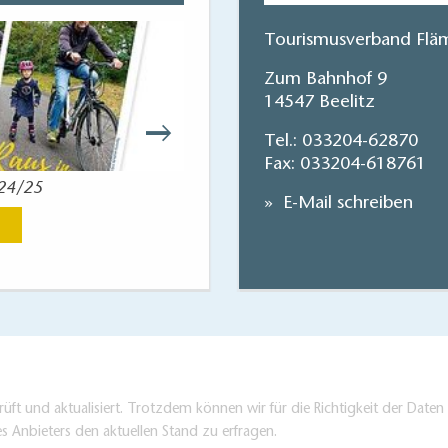
Tourismusverband Fläm
Zum Bahnhof 9
14547 Beelitz
Tel.:
033204-62870
Fax: 033204-618761
024/25
Einfach mal raus! – De
E-Mail schreiben
Jetzt anse
üft und aktualisiert. Trotzdem können wir für die Richtigkeit der Dat
es Anbieters den aktuellen Stand zu erfragen.