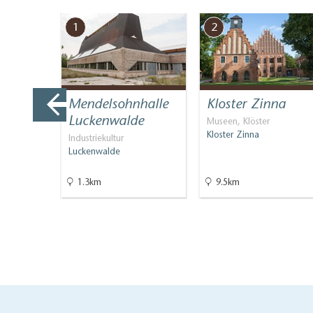
1
2
eum
Mendelsohnhalle
Kloster Zinna
Luckenwalde
Museen, Klöster
Kloster Zinna
Industriekultur
Luckenwalde
1.3km
9.5km