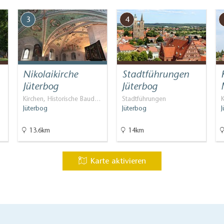
3
4
Nikolaikirche
Stadtführungen
Jüterbog
Jüterbog
Kirchen, Historische Baud…
Stadtführungen
K
Jüterbog
Jüterbog
13.6km
14km
Karte aktivieren