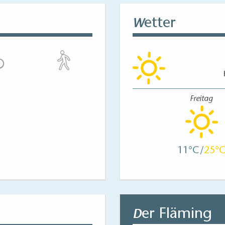
etter
W
Freitag
11
25
er Fläming
D