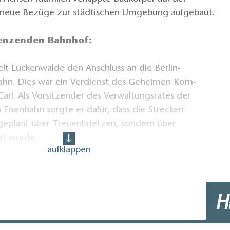
 neue Bezüge zur städtischen Umgebung aufgebaut.
enzenden Bahnhof:
elt Luckenwalde den Anschluss an die Berlin­
bahn. Dies war ein Verdienst des Geheimen Kom­
arl. Als Vorsitzender des Verwaltungsrates der
n Eisenbahn sorgte er dafür, dass die Strecken­
 geplant über Treuenbrietzen, sondern über
gt wurde.
aufklappen
r die erste Eisenbahn. 1917 wurde die Bahnstrecke
m gelegt, dadurch gab es im Stadtgebiet keine
hr und das Gebiet hin­ter der Bahn konnte sich
H
braucht der Regionalexpress für die Strecke
lin Hauptbahnhof etwa 38 Minuten.