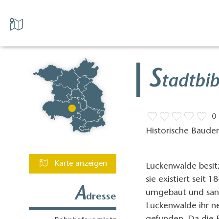
S
tadtbi
0
Historische Baude
Karte anzeigen
Luckenwalde besitz
sie existiert sei
A
umgebaut und sanie
dresse
Luckenwalde ihr n