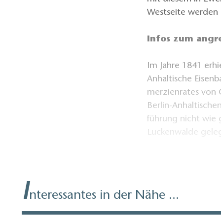
Westseite werden
Infos zum angr
Im Jahre 1841 erhi
Anhaltische Eisen
merzienrates von C
Berlin-Anhaltische
führung nicht wie
Luckenwalde gele
Am 21.04.1841 fuh
auf einen Hochdam
I
Bahn­ schranken me
nteressantes in der Nähe ...
entwickeln. Heute 
Luckenwalde - Ber