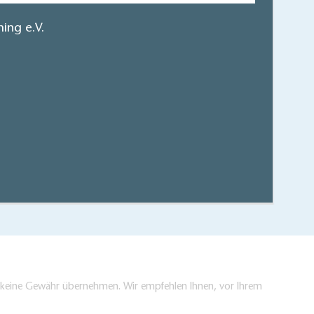
ing e.V.
r Fläming Reiseplaner 2025
hen/bestellen
en keine Gewähr übernehmen. Wir empfehlen Ihnen, vor Ihrem