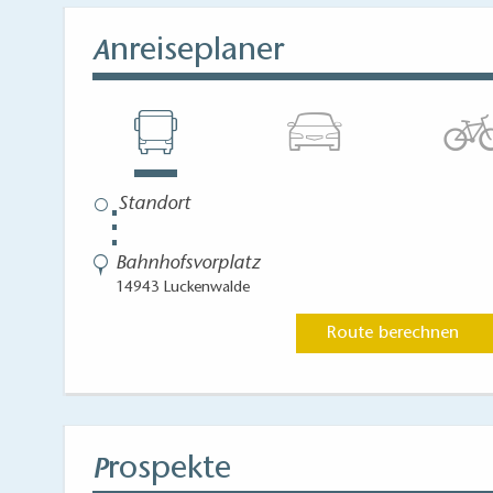
nreiseplaner
A
⋮
Bahnhofsvorplatz
14943 Luckenwalde
Route berechnen
rospekte
P