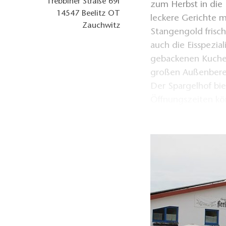
Trebbiner Straße 69f
zum Herbst in die 
14547
Beelitz OT
leckere Gerichte m
Zauchwitz
Stangengold frisch
auch die Eisspezial
gebackenen Kuchen
großen Außenbere
Der Spargelhof bi
Öffnungszeiten kön
vorbei kommen und
Spargelsaison: Ung
verschickt werden.