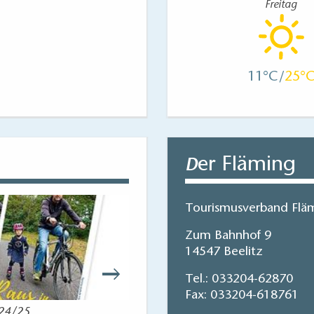
Freitag
11
25
er Fläming
D
Tourismusverband Fläm
Zum Bahnhof 9
14547 Beelitz
Tel.:
033204-62870
Fax: 033204-618761
024/25
Reisekart