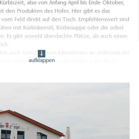
Kürbiszeit, also von Anfang April bis Ende Oktober,
it den Produkten des Hofes. Hier gibt es das
 vom Feld direkt auf den Tisch. Empfehlenswert sind
iäten mit Kürbiskernöl, Kürbissuppe oder die selbst
. Es gibt sowohl überdachte Plätze, als auch einen
ich.
etet auch Gerichte zum Mitnehmen an. Während der
aufklappen
nen Gäste telefonisch vorbestellen oder direkt
 ihr Lieblingsessen To Go bekommen. Tipp für die
eschälter Spargel kann auch per Postversand