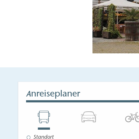
nreiseplaner
A