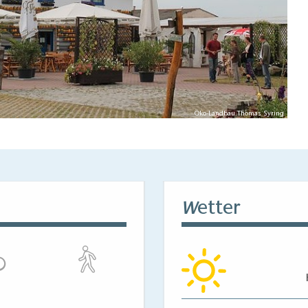
Öko-Landbau Thomas Syring
etter
W