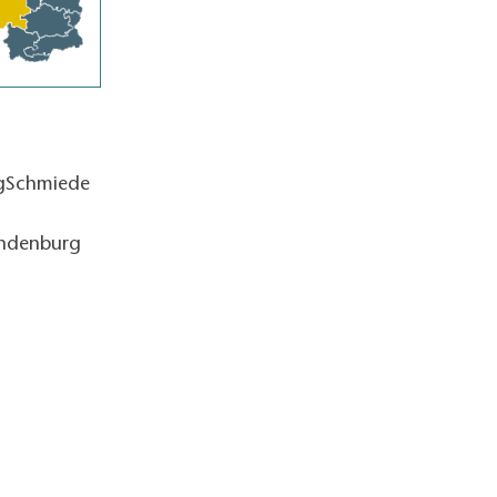
ngSchmiede
andenburg