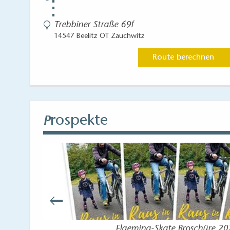
⋮
Trebbiner Straße 69f
14547 Beelitz OT Zauchwitz
Route berechnen
rospekte
P
Flaeming-Skate Broschüre 2