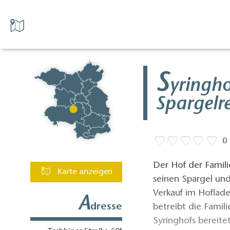
S
yringh
Spargelr
0
Der Hof der Familie
Karte anzeigen
seinen Spargel un
Verkauf im Hoflade
A
dresse
betreibt die Famil
Syringhofs bereite