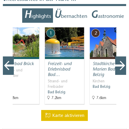
H
Ü
G
ighlights
bernachten
astronomie
7
1
2
Naturbad Brück
Freizeit- und
Stadtkirche St.
Erlebnisbad
Marien Bad
Strand- und
Bad…
Belzig
Freibäder
Brück
Strand- und
Kirchen
Freibäder
Bad Belzig
Bad Belzig
12.2km
7.2km
7.6km
Karte aktivieren