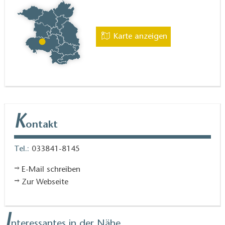
Karte anzeigen
K
ontakt
Tel.:
033841-8145
E-Mail schreiben
Zur Webseite
I
nteressantes in der Nähe ...