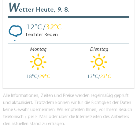
W
etter
Heute, 9. 8.
12
32
Leichter Regen
Montag
Dienstag
18
29
13
23
Alle Informationen, Zeiten und Preise werden regelmäßig geprüft
und aktualisiert. Trotzdem können wir für die Richtigkeit der Daten
keine Gewähr übernehmen. Wir empfehlen Ihnen, vor Ihrem Besuch
telefonisch / per E-Mail oder über die Internetseiten des Anbieters
den aktuellen Stand zu erfragen.