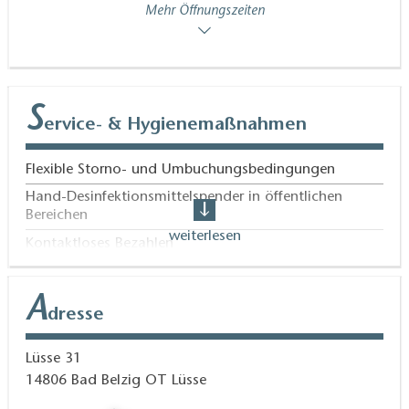
Mehr Öffnungszeiten
S
ervice- & Hygienemaßnahmen
Flexible Storno- und Umbuchungsbedingungen
Hand-Desinfektionsmittelspender in öffentlichen
Bereichen
weiterlesen
Kontaktloses Bezahlen
Onlinebuchung
Online-Tischreservierung
A
dresse
Lüsse 31
14806
Bad Belzig OT Lüsse