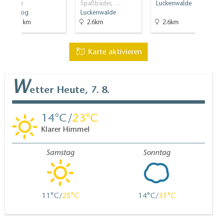
Klöster
Spaßbäder, …
Luckenwalde
Jüterbog
Luckenwalde
15.1km
2.6km
2.6km
Karte aktivieren
W
etter
Heute, 7. 8.
14
23
Klarer Himmel
Samstag
Sonntag
11
25
14
31