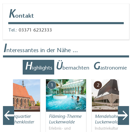
K
ontakt
Tel.:
03371 6232333
I
nteressantes in der Nähe ...
H
Ü
G
ighlights
bernachten
astronomie
7
1
2
Kulturquartier
Fläming-Therme
Mendelsohnhalle
Mönchenkloster
Luckenwalde
Luckenwalde
…
Erlebnis- und
Industriekultur