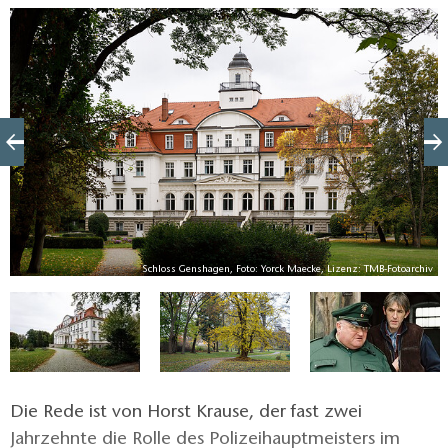
Jahre strömten immer mehr Menschen hierher.
Schließlich entwickelte sich Ludwigsfelde zum
Industriestandort des Berliner Umlands als Daimler-
Benz das damals größte und modernste
Flugzeugmotorenwerk in der Genshagener Heide
erbaute. Nannten zu Beginn des 20. Jahrhunderts
noch etwa 100 Einwohner die Stadt im Fläming ihr
Zuhause, so waren es 1950 bereits 5.000. Einem von
ihnen war damals wahrscheinlich noch nicht bewusst,
dass ihm einmal eine Schauspielkarriere als
MB
Schloss Genshagen, Foto: Yorck Maecke, Lizenz: TMB-Fotoarchiv
Dorfpolizist in eben jener Stadt bevorstehen würde.
Die Rede ist von Horst Krause, der fast zwei
Jahrzehnte die Rolle des Polizeihauptmeisters im