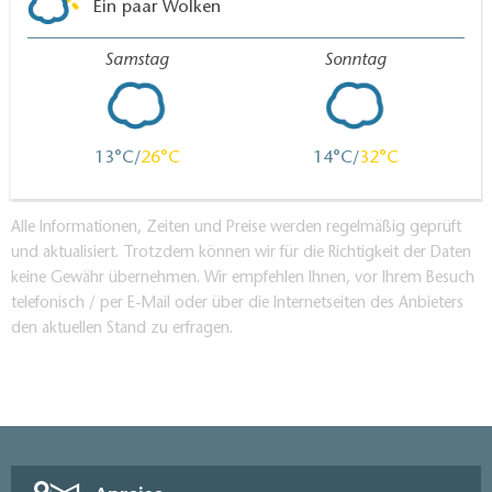
Ein paar Wolken
Samstag
Sonntag
13
26
14
32
Alle Informationen, Zeiten und Preise werden regelmäßig geprüft
und aktualisiert. Trotzdem können wir für die Richtigkeit der Daten
keine Gewähr übernehmen. Wir empfehlen Ihnen, vor Ihrem Besuch
telefonisch / per E-Mail oder über die Internetseiten des Anbieters
den aktuellen Stand zu erfragen.