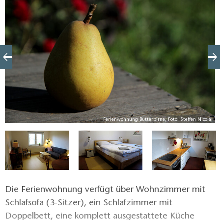
Straße ist nur mäßig befahren. Vor dem Haus beginnt
eine mehrere Kilometer lange Birnbaumallee, die der
Ferienwohnung ihren Namen gibt.
ai
Ferienwohnung Butterbirne, Foto: Steffen Nicolai
Die Ferienwohnung verfügt über Wohnzimmer mit
Schlafsofa (3-Sitzer), ein Schlafzimmer mit
Doppelbett, eine komplett ausgestattete Küche