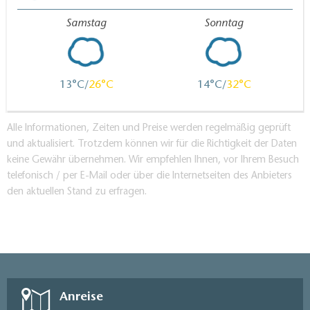
Samstag
Sonntag
13
26
14
32
Alle Informationen, Zeiten und Preise werden regelmäßig geprüft
und aktualisiert. Trotzdem können wir für die Richtigkeit der Daten
keine Gewähr übernehmen. Wir empfehlen Ihnen, vor Ihrem Besuch
telefonisch / per E-Mail oder über die Internetseiten des Anbieters
den aktuellen Stand zu erfragen.
Anreise