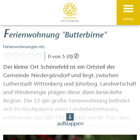
MENÜ
F
erienwohnung "Butterbirne"
Ferienwohnungen etc.
0 von 5 (0)
Der kleine Ort Schönefeld ist ein Ortsteil der
Gemeinde Niedergörsdorf und liegt zwischen
Lutherstadt Wittenberg und Jüterbog. Landwirtschaft
und Windenergie prägen diese dünn besiedelte
Region. Die 52 qm große Ferienwohnung befindet
sich im Hochpaterre eines Landarbeiterhauses,
welches um das Jahr 1959 erbaut wurde. Das Haus
aufklappen
wird nach und nach saniert. Die Lage am Ortsrand
bietet weite Blicke über die Felder. Die anliegende