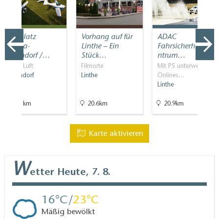
Flugplatz
Vorhang auf für
ADAC
Oehna-
Linthe – Ein
Fahrsicherheitsze
Zellendorf /…
Stück…
ntrum…
In der Luft
Filmorte
Mit PS unterwegs,
Zellendorf
Linthe
Onlines…
Linthe
27.1km
20.6km
20.9km
Karte aktivieren
W
etter
Heute, 7. 8.
16
23
Mäßig bewölkt