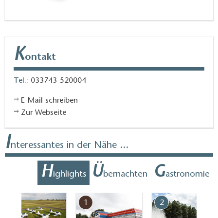
Haustieren ist nicht möglich, da Katze Ernestine die
Chefin des Hauses ist.
K
ontakt
Tel.:
033743-520004
E-Mail schreiben
Zur Webseite
I
nteressantes in der Nähe ...
H
Ü
G
ighlights
bernachten
astronomie
7
1
2