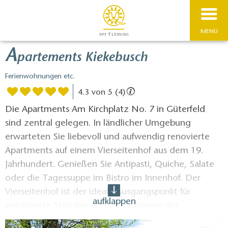
MENÜ
A
partements Kiekebusch
Ferienwohnungen etc.
4.3 von 5 (4)
Die Apartments Am Kirchplatz No. 7 in Güterfeld
sind zentral gelegen. In ländlicher Umgebung
erwarteten Sie liebevoll und aufwendig renovierte
Apartments auf einem Vierseitenhof aus dem 19.
Jahrhundert. Genießen Sie Antipasti, Quiche, Salate
oder die Tagessuppe im Bistro im Innenhof. Der
Vierseitenhof ist der ideale Ausgangspunkt für
aufklappen
entspannte Stunden und Erkundungen der
Umgebung. Potsdam mit seinen Schlössern und