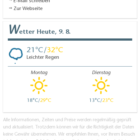
E-Mail schreiben
Zur Webseite
W
etter
Heute, 9. 8.
21
32
Leichter Regen
Montag
Dienstag
18
29
13
23
Alle Informationen, Zeiten und Preise werden regelmäßig geprüft
und aktualisiert. Trotzdem können wir für die Richtigkeit der Daten
keine Gewähr übernehmen. Wir empfehlen Ihnen, vor Ihrem Besuch