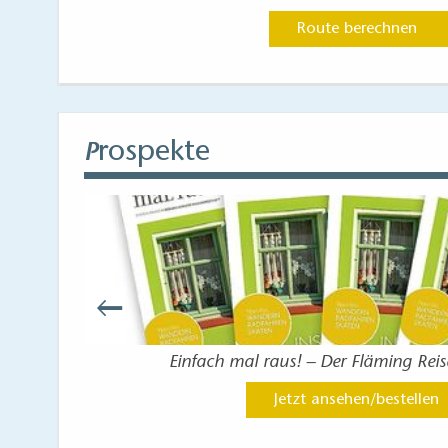
Route berechnen
rospekte
P
ention
Einfach mal raus! – Der Fläming Rei
Jetzt ansehen/bestellen