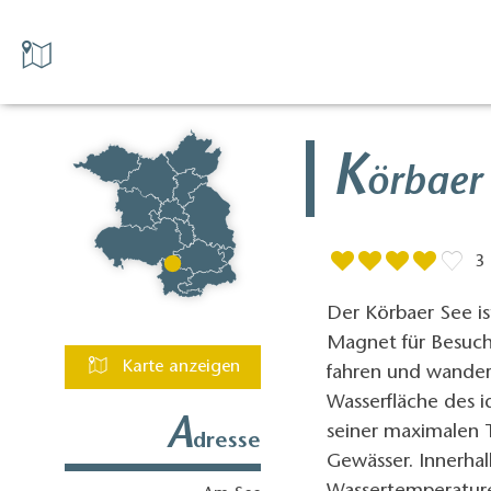
K
örbaer
3
Der Körbaer See i
Magnet für Besuche
Karte anzeigen
fahren und wandern
Wasserfläche des i
A
seiner maximalen T
dresse
Gewässer. Innerhal