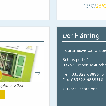
13
26
er Fläming
D
Tourismusverband Elbe-
Schlossplatz 1
03253 Doberlug-Kirchh
Tel.:
035322-6888516
Fax: 035322-6888518
seplaner 2025
Reisekart
E-Mail schreiben
Jetzt anse