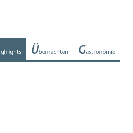
Ü
G
ighlights
bernachten
astronomie