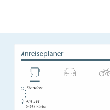
nreiseplaner
A
⋮
Am See
04936 Körba