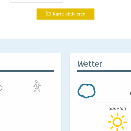
Karte aktivieren
etter
W
Samstag