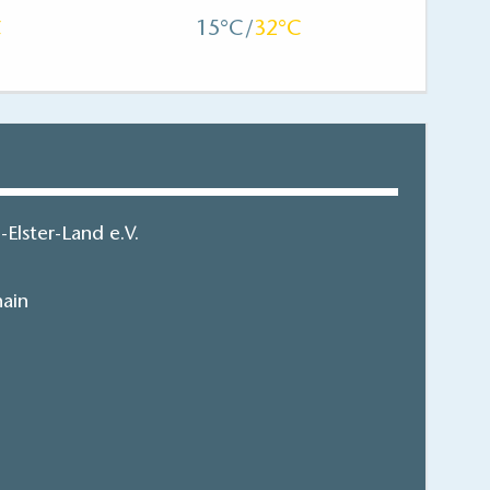
15
32
Elster-Land e.V.
ain
e Der Fläming
Fl
hen/bestellen