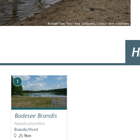
Körbaer See, Foto: Amt Schlieben, Lizenz: Amt Schlieben
H
1
Badesee Brandis
Naturbadestellen
Brandis/Horst
25.9km