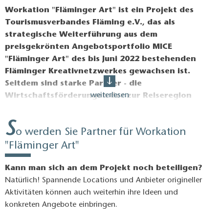
Workation "Fläminger Art" ist ein Projekt des
Tourismusverbandes Fläming e.V., das als
strategische Weiterführung aus dem
preisgekrönten Angebotsportfolio MICE
"Fläminger Art" des bis Juni 2022 bestehenden
Fläminger Kreativnetzwerkes gewachsen ist.
Seitdem sind starke Partner - die
weiterlesen
Wirtschaftsförderungen der zur Reiseregion
Fläming gehörenden Landkreise Potsdam-
Mittelmark und Teltow-Fläming sowie die IHK
S
o werden Sie Partner für Workation
Potsdam - dazugestoßen, die ihre Expertise und
ihr Netzwerk in das Projekt einbringen.
"Fläminger Art"
Gemeinsam arbeiten die Kooperationspartner an
Kann man sich an dem Projekt noch beteiligen?
dem Ziel, die nicht touristische Wirtschaft und
Natürlich! Spannende Locations und Anbieter origineller
den Tourismus über das Thema "New Work vor
Aktivitäten können auch weiterhin ihre Ideen und
den Toren Berlins" zu vernetzen.
konkreten Angebote einbringen.
Workation "Fläminger Art" bietet Unternehmen und ihren