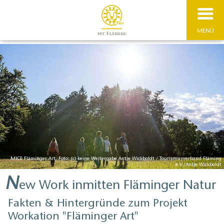
MENÜ
MICE Fläminger Art, Foto: (c) keine Weitergabe Antje Wickboldt / Tourismusverband Fläming
e.V./Antje Wickboldt
N
ew Work inmitten Fläminger Natur
Fakten & Hintergründe zum Projekt
Workation "Fläminger Art"