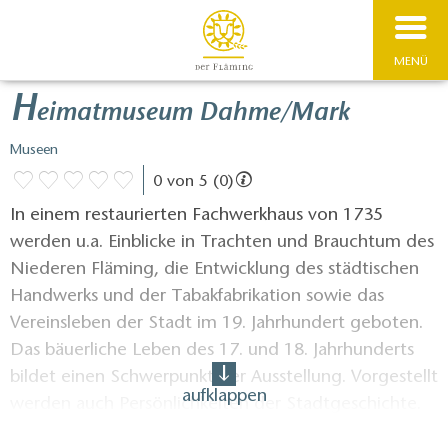
MENÜ
H
eimatmuseum Dahme/Mark
Museen
0 von 5 (0)
In einem restaurierten Fachwerkhaus von 1735
werden u.a. Einblicke in Trachten und Brauchtum des
Niederen Fläming, die Entwicklung des städtischen
Handwerks und der Tabakfabrikation sowie das
Vereinsleben der Stadt im 19. Jahrhundert geboten.
Das bäuerliche Leben des 17. und 18. Jahrhunderts
bildet einen Schwerpunkt der Ausstellung. Vorgestellt
aufklappen
werden auch Persönlichkeiten der Stadtgeschichte.
Besonderer Blickfang ist das „Ratszimmer“ mit