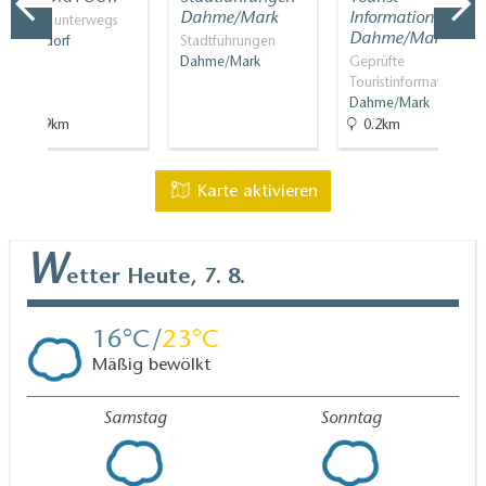
Gäste-WC ist ohne Treppen erreichbar
Dahme/Mark
Information
Mit PS unterwegs
Weitere Angaben
Dahme/Mark
Wünsdorf
Stadtführungen
Dahme/Mark
Geprüfte
Handläufe an allen Treppen
Touristinformati…
Abstellmöglichkeiten für Kinderwagen / Rollatoren
Dahme/Mark
etc.
31.9km
0.2km
Karte aktivieren
W
etter
Heute, 7. 8.
16
23
Mäßig bewölkt
Samstag
Sonntag