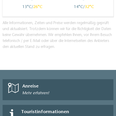
13
26
14
32
Alle Informationen, Zeiten und Preise werden regelmäßig geprüft
und aktualisiert. Trotzdem können wir für die Richtigkeit der Daten
keine Gewähr übernehmen. Wir empfehlen Ihnen, vor Ihrem Besuch
telefonisch / per E-Mail oder über die Internetseiten des Anbieters
den aktuellen Stand zu erfragen.
Anreise
Mehr erfahren!
Touristinformationen