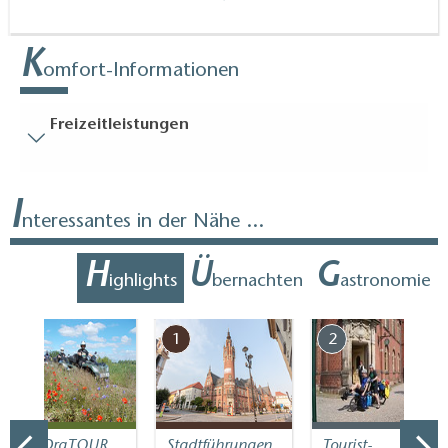
K
omfort-Informationen
Freizeitleistungen
Besucherparkplätze
I
Entfernung der Besucherparkplätze zum Eingang (in
nteressantes in der Nähe ...
Meter, ca.): 20
Bodenbelag
H
Ü
G
ighlights
bernachten
astronomie
Zum Teil eingeschränkt begehbarer Bodenbelag
(innen und/oder außen)
7
1
2
Treppen
Einige Bereiche sind nur über Treppen erreichbar:
alles
Gäste-WC
QUADraTOUR
Stadtführungen
Tourist-